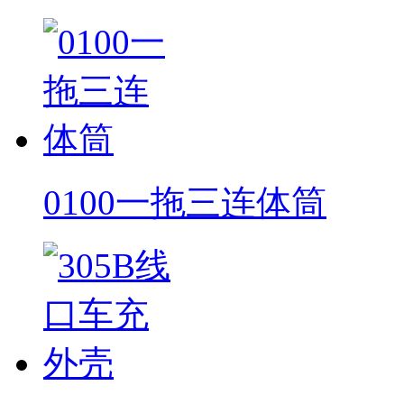
0100一拖三连体筒