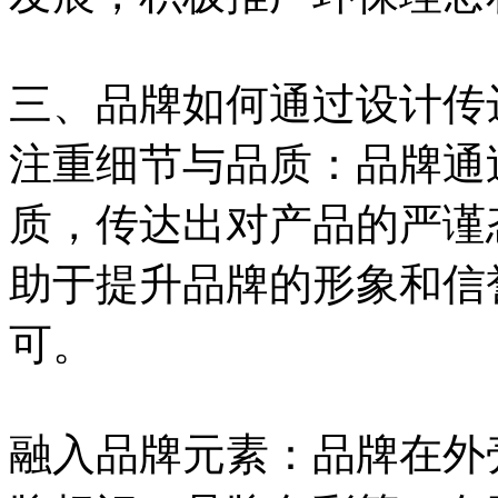
三、品牌如何通过设计传
注重细节与品质：品牌通
质，传达出对产品的严谨
助于提升品牌的形象和信
可。
融入品牌元素：品牌在外