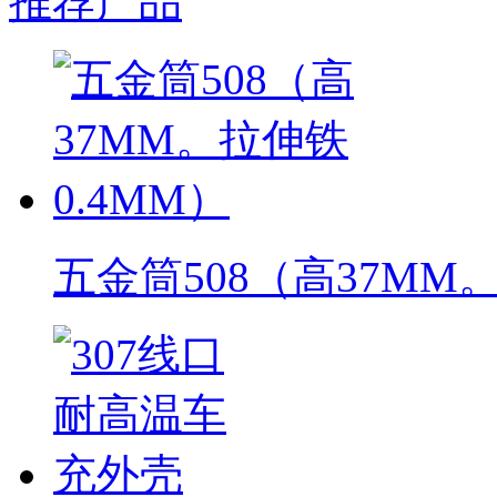
推荐产品
五金筒508（高37MM