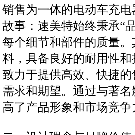
销售为一体的电动车充电
故事：速美特始终秉承“
每个细节和部件的质量。
料，具备良好的耐用性和
致力于提供高效、快捷的
需求和期望。通过与著名
高了产品形象和市场竞争