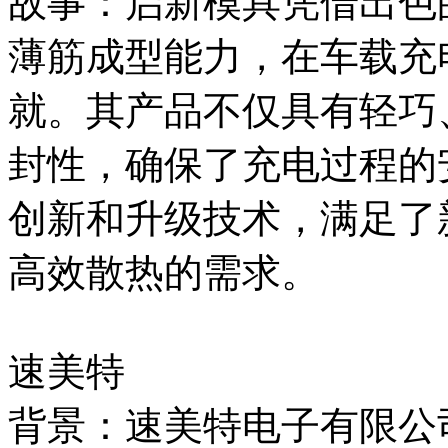
故事：启新模具凭借出色
薄筋成型能力，在车载充
就。其产品不仅具有轻巧
封性，确保了充电过程的
创新和升级技术，满足了
高效散热的需求。
速美特
背景：速美特电子有限公