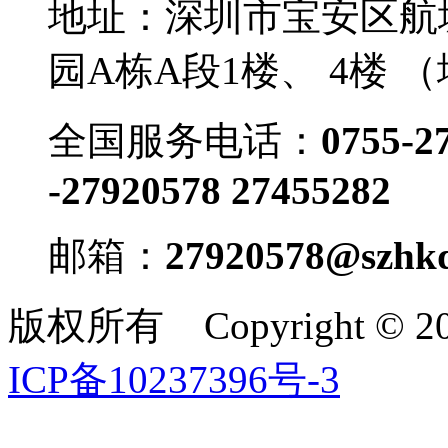
地址：深圳市宝安区航
园A栋A段1楼、 4楼 
全国服务电话：
0755-2
-27920578 27455282
邮箱：
27920578@szhkd
版权所有 Copyright ©
ICP备10237396号-3