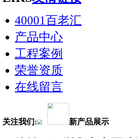
40001百老汇
产品中心
工程案例
荣誉资质
在线留言
关注我们:
新产品展示