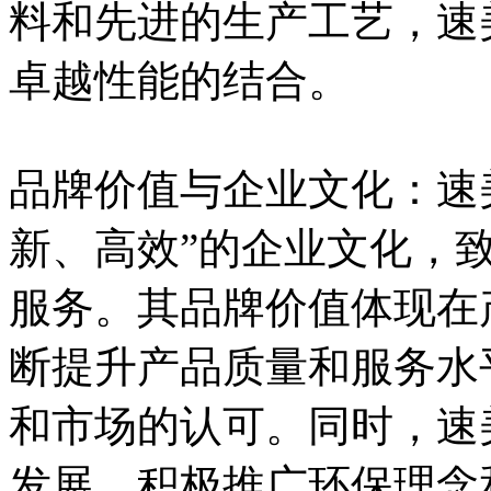
料和先进的生产工艺，速
卓越性能的结合。
品牌价值与企业文化：速
新、高效”的企业文化，
服务。其品牌价值体现在
断提升产品质量和服务水
和市场的认可。同时，速
发展，积极推广环保理念