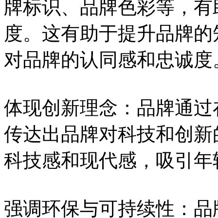
牌标识、品牌色彩等，有
度。这有助于提升品牌的
对品牌的认同感和忠诚度
体现创新理念：品牌通过
传达出品牌对科技和创新
科技感和现代感，吸引年
强调环保与可持续性：品