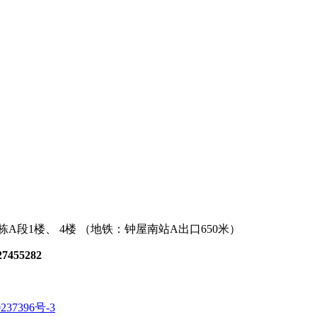
段1楼、 4楼 （地铁：钟屋南站A出口650米）
27455282
237396号-3