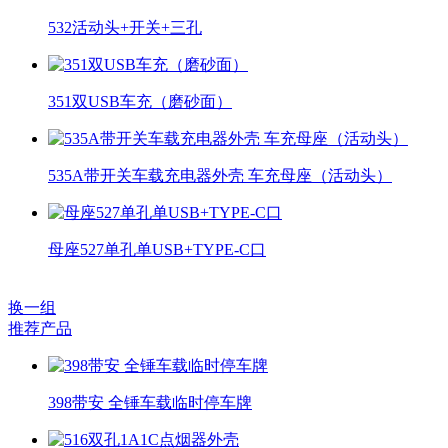
532活动头+开关+三孔
351双USB车充（磨砂面）
535A带开关车载充电器外壳 车充母座（活动头）
母座527单孔单USB+TYPE-C口
换一组
推荐产品
398带安 全锤车载临时停车牌