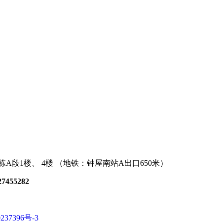
段1楼、 4楼 （地铁：钟屋南站A出口650米）
27455282
237396号-3